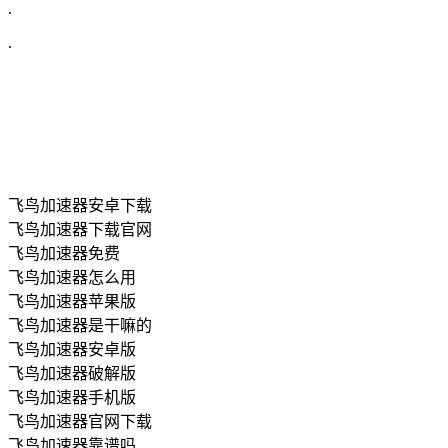
.
.
飞鸟加速器安卓下载
飞鸟加速器下载官网
飞鸟加速器免费
飞鸟加速器怎么用
飞鸟加速器苹果版
飞鸟加速器是干嘛的
飞鸟加速器安卓版
飞鸟加速器破解版
飞鸟加速器手机版
飞鸟加速器官网下载
飞鸟加速器靠谱吗