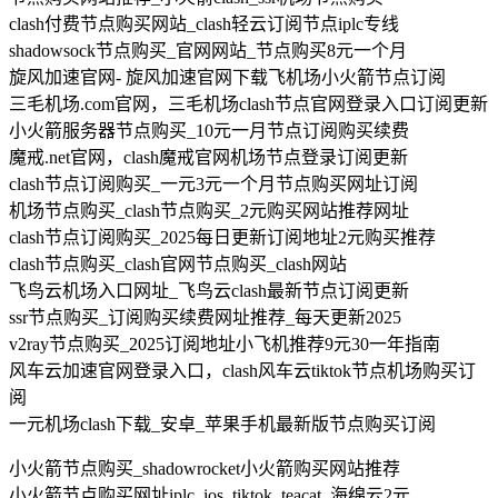
clash付费节点购买网站_clash轻云订阅节点iplc专线
shadowsock节点购买_官网网站_节点购买8元一个月
旋风加速官网- 旋风加速官网下载飞机场小火箭节点订阅
三毛机场.com官网，三毛机场clash节点官网登录入口订阅更新
小火箭服务器节点购买_10元一月节点订阅购买续费
魔戒.net官网，clash魔戒官网机场节点登录订阅更新
clash节点订阅购买_一元3元一个月节点购买网址订阅
机场节点购买_clash节点购买_2元购买网站推荐网址
clash节点订阅购买_2025每日更新订阅地址2元购买推荐
clash节点购买_clash官网节点购买_clash网站
飞鸟云机场入口网址_飞鸟云clash最新节点订阅更新
ssr节点购买_订阅购买续费网址推荐_每天更新2025
v2ray节点购买_2025订阅地址小飞机推荐9元30一年指南
风车云加速官网登录入口，clash风车云tiktok节点机场购买订
阅
一元机场clash下载_安卓_苹果手机最新版节点购买订阅
小火箭节点购买_shadowrocket小火箭购买网站推荐
小火箭节点购买网址iplc_ios_tiktok_teacat_海绵云2元